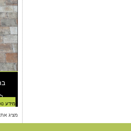
בר
למח
מידע נו
מציג את כל 13 ה