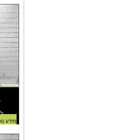
ב
למח
מידע נו