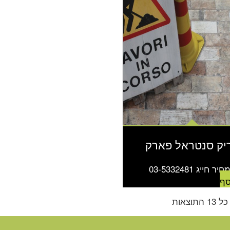
יק סנטראל פארק
יר חייג 03-5332481
סף
תוצאות