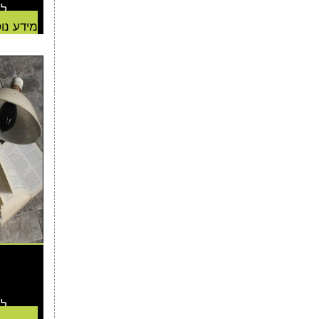
למח
מידע נו
למח