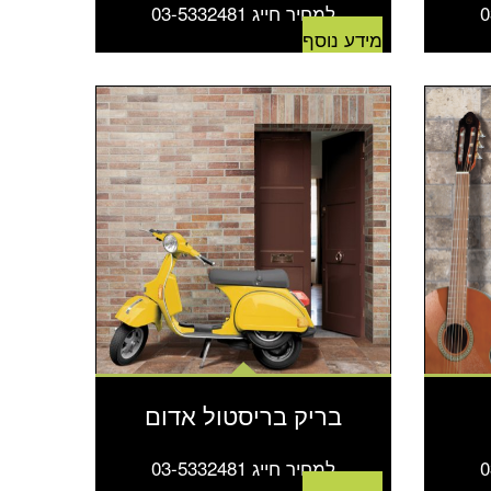
למחיר חייג 03-5332481
מידע נוסף
בריק בריסטול אדום
למחיר חייג 03-5332481