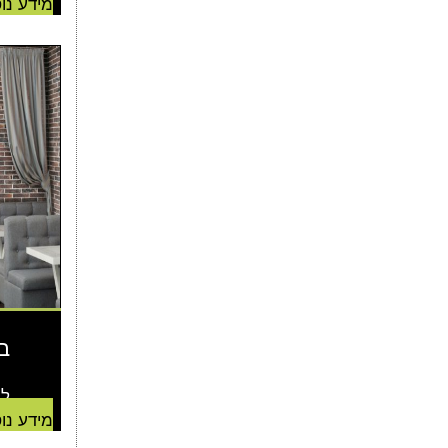
מידע נו
ב
למח
מידע נו