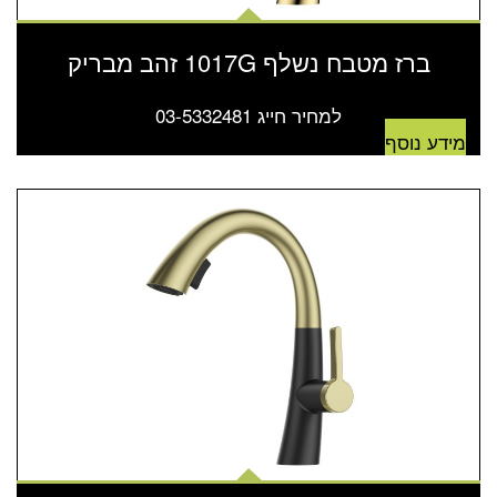
ברז מטבח נשלף 1017G זהב מבריק
למחיר חייג 03-5332481
מידע נוסף